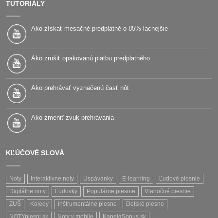
TUTORIÁLY
Ako získať mesačné predplatné o 85% lacnejšie
Ako zrušiť opakovanú platbu predplatného
Ako prehrávať vyznačenú časť nôt
Ako zmeniť zvuk prehrávania
KĽÚČOVÉ SLOVÁ
Noty
Interaktívne noty
Uspávanky
E-learning
Ľudové piesnie
Digitálne noty
Ľudovky
Populárne piesnie
Vianočné piesnie
ZUŠ
Koledy
Inštrumentálne piesne
Detské piesne
NOTYpiesni.sk
Noty v mobile
KapelaSonus.sk