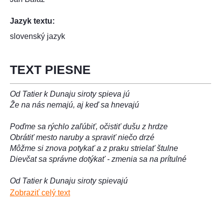
Jazyk textu:
slovenský jazyk
TEXT PIESNE
Od Tatier k Dunaju siroty spieva jú
Že na nás nemajú, aj keď sa hnevajú
Poďme sa rýchlo zaľúbiť, očistiť dušu z hrdze
Obrátiť mesto naruby a spraviť niečo drzé
Môžme si znova potykať a z praku strielať štulne
Dievčat sa správne dotýkať - zmenia sa na prítulné
Od Tatier k Dunaju siroty spievajú
Že na nás nemajú, aj keď sa hnevajú
Zobraziť celý text
Až nás raz dostanú, tak povieme si: Nech!
Na tvári ľahký žiaľ, hlboký v srdci smiech