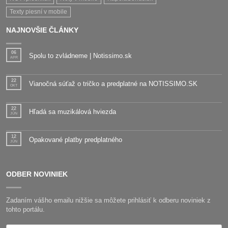
Texty piesní v mobile
NAJNOVŠIE ČLÁNKY
06
Spolu to zvládneme | Notissimo.sk
APR
22
Vianočná súťaž o tričko a predplatné na NOTISSIMO.SK
OKT
22
Hľadá sa muzikálová hviezda
JÚN
12
Opakované platby predplatného
JÚN
ODBER NOVINIEK
Zadaním vášho emailu nižšie sa môžete prihlásiť k odberu noviniek z
tohto portálu.