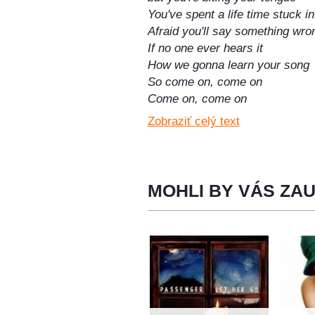
You've spent a life time stuck in
Afraid you'll say something wro
If no one ever hears it
How we gonna learn your song
So come on, come on
Come on, come on
Zobraziť celý text
You've got a heart as loud as li
So why let your voice be tamed
Baby we're a little different
There's no need to be ashamed
MOHLI BY VÁS ZA
You've got the light to fight the
So stop hiding it away
Come on, Come on
I wanna sing, I wanna shout
I wanna scream till the words d
So put it in all of the papers