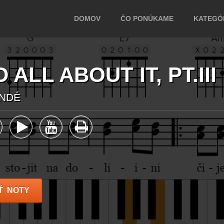
DOMOV
ČO PONÚKAME
KATEGÓR
 ALL ABOUT IT, PT.III
ANDÉ
Ť NOTY