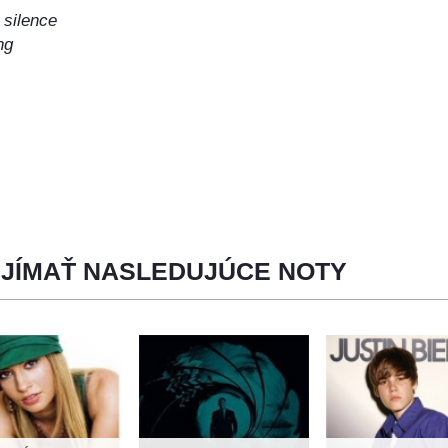
 silence
ng
ons
UJÍMAŤ NASLEDUJÚCE NOTY
 shadows
ry out