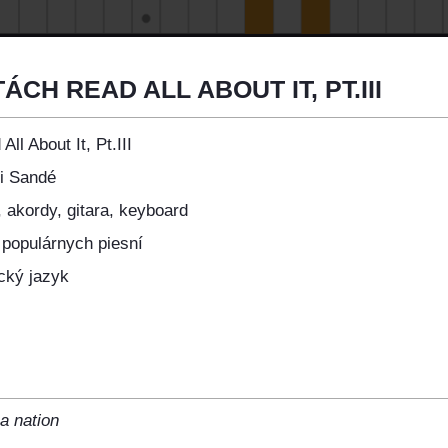
CH READ ALL ABOUT IT, PT.III
All About It, Pt.III
i Sandé
 akordy, gitara, keyboard
 populárnych piesní
cký jazyk
a nation