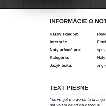
INFORMÁCIE O NOTÁ
Názov skladby:
Read 
Interprét:
Emel
Noty určené pre:
spev,
Kategória:
Noty
Jazyk textu:
angli
TEXT PIESNE
You've got the words to change 
but you're biting your tongue