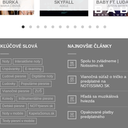
BÚRKA
SKYFALL
BABY FT. LUD
MÁRIA ČÍROVÁ
ADELE
JUSTIN BIEBER
KĽÚČOVÉ SLOVÁ
NAJNOVŠIE ČLÁNKY
Spolu to zvládneme |
Noty
Interaktívne noty
06
Notissimo.sk
APR
Uspávanky
E-learning
ighbours
Ľudové piesnie
Digitálne noty
Vianočná súťaž o tričko a
22
predplatné na
OKT
Ľudovky
Populárne piesnie
NOTISSIMO.SK
 yeah
Vianočné piesnie
ZUŠ
Hľadá sa muzikálová
Koledy
Inštrumentálne piesne
22
hviezda
JÚN
Detské piesne
NOTYpiesni.sk
s
Opakované platby
Noty v mobile
KapelaSonus.sk
12
predplatného
JÚN
Texty piesní v mobile