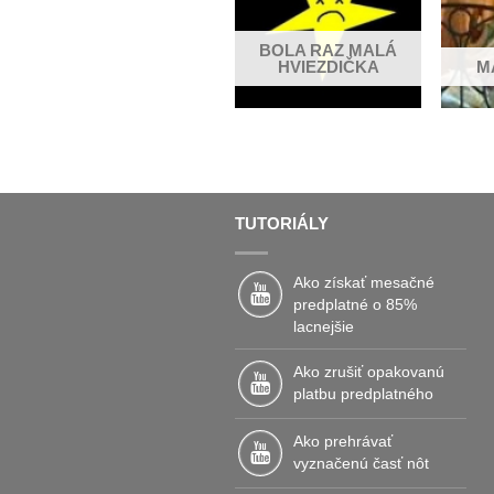
KUKULIENKA, KDE SI
BOLA RAZ MALÁ
BOLA
HVIEZDIČKA
M
TUTORIÁLY
Ako získať mesačné
predplatné o 85%
lacnejšie
Ako zrušiť opakovanú
platbu predplatného
Ako prehrávať
vyznačenú časť nôt