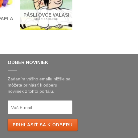
PÁSLI OVCE VALASI
FAELA
MAŤKO A KUBKO
ODBER NOVINIEK
Zadaním vášho emailu nižšie sa
môžete prihlásiť k odberu
noviniek z tohto portálu.
PRIHLÁSIŤ SA K ODBERU