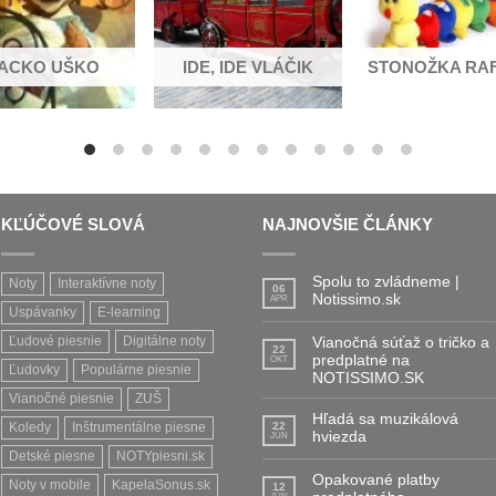
ACKO UŠKO
IDE, IDE VLÁČIK
STONOŽKA RA
KĽÚČOVÉ SLOVÁ
NAJNOVŠIE ČLÁNKY
Spolu to zvládneme |
Noty
Interaktívne noty
06
Notissimo.sk
APR
Uspávanky
E-learning
Ľudové piesnie
Digitálne noty
Vianočná súťaž o tričko a
22
predplatné na
OKT
Ľudovky
Populárne piesnie
NOTISSIMO.SK
Vianočné piesnie
ZUŠ
Hľadá sa muzikálová
Koledy
Inštrumentálne piesne
22
hviezda
JÚN
Detské piesne
NOTYpiesni.sk
Opakované platby
Noty v mobile
KapelaSonus.sk
12