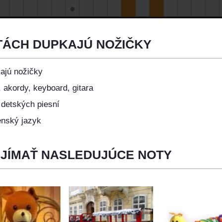
TÁCH DUPKAJÚ NOŽIČKY
ajú nožičky
 akordy, keyboard, gitara
 detských piesní
enský jazyk
UJÍMAŤ NASLEDUJÚCE NOTY