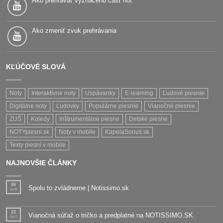
Ako prehrávať vyznačenú časť nôt
Ako zmeniť zvuk prehrávania
KĽÚČOVÉ SLOVÁ
Noty
Interaktívne noty
Uspávanky
E-learning
Ľudové piesnie
Digitálne noty
Ľudovky
Populárne piesnie
Vianočné piesnie
ZUŠ
Koledy
Inštrumentálne piesne
Detské piesne
NOTYpiesni.sk
Noty v mobile
KapelaSonus.sk
Texty piesní v mobile
NAJNOVŠIE ČLÁNKY
06
Spolu to zvládneme | Notissimo.sk
APR
22
Vianočná súťaž o tričko a predplatné na NOTISSIMO.SK
OKT