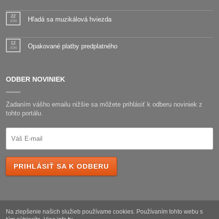
22
Hľadá sa muzikálová hviezda
JÚN
12
Opakované platby predplatného
JÚN
ODBER NOVINIEK
Zadaním vášho emailu nižšie sa môžete prihlásiť k odberu noviniek z
tohto portálu.
PRIHLÁSIŤ SA K ODBERU
Na zlepšenie našich služieb používame cookies. Používaním tohto webu s