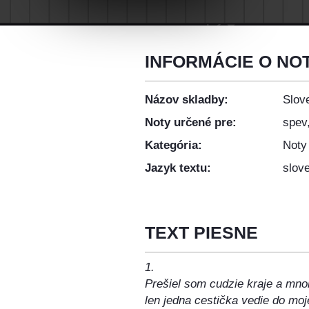
INFORMÁCIE O NO
Názov skladby:
Slov
Noty určené pre:
spev,
Kategória:
Noty
Jazyk textu:
slov
TEXT PIESNE
1.
Prešiel som cudzie kraje a mno
len jedna cestička vedie do moje