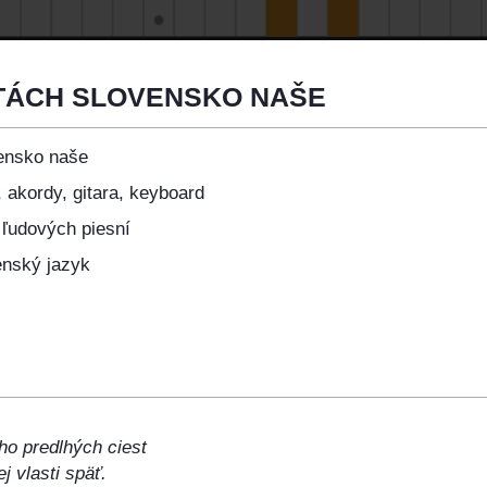
TÁCH SLOVENSKO NAŠE
ensko naše
 akordy, gitara, keyboard
 ľudových piesní
enský jazyk
ho predlhých ciest
j vlasti späť.