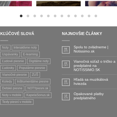
dci nosiť bude.
KĽÚČOVÉ SLOVÁ
NAJNOVŠIE ČLÁNKY
Spolu to zvládneme |
Noty
Interaktívne noty
06
Notissimo.sk
APR
Uspávanky
E-learning
Ľudové piesnie
Digitálne noty
Vianočná súťaž o tričko a
22
predplatné na
OKT
Ľudovky
Populárne piesnie
NOTISSIMO.SK
Vianočné piesnie
ZUŠ
Hľadá sa muzikálová
Koledy
Inštrumentálne piesne
22
hviezda
JÚN
Detské piesne
NOTYpiesni.sk
Opakované platby
Noty v mobile
KapelaSonus.sk
12
predplatného
JÚN
Texty piesní v mobile