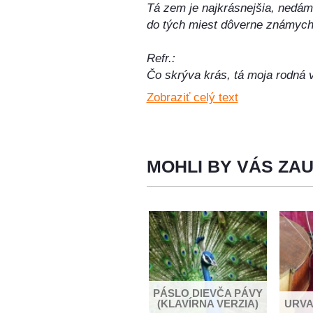
Tá zem je najkrásnejšia, nedám 
do tých miest dôverne známych
Refr.:
Čo skrýva krás, tá moja rodná v
Slovensko naše, moja rodná vla
Zobraziť celý text
2.
Keď zbadám rodný domček, za
akoby tichúčko šeptal, zdraví ťa
MOHLI BY VÁS ZA
V oku sa slza zjaví, spomínam 
mamička drahá ma víta, šťast
Refr.:
3.
Okolo tiché lesy, malebné údolia
kopcov čo u nás na svete však 
HAŇA CHYŽU
PÁSLO DIEVČA PÁVY
ZAMJITALA
(KLAVÍRNA VERZIA)
URVA
Zvuk potôčky vo vlnkách zanes