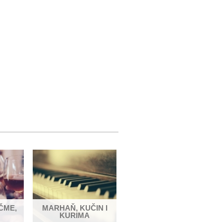
ČME,
MARHAŇ, KUČIN I
KURIMA