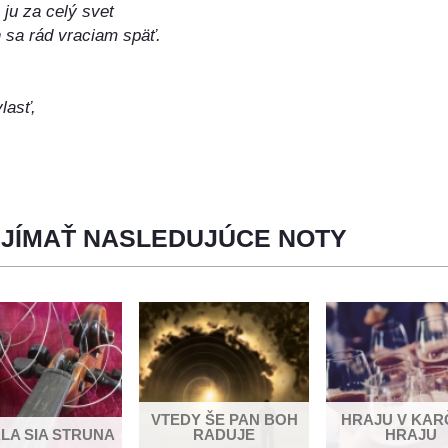
ju za celý svet
 sa rád vraciam späť.
lasť,
sť.
 humnom zašumí háj,
 rodný kraj.
UJÍMAŤ NASLEDUJÚCE NOTY
mladosti čas,
ný som doma zas.
 tiež,
nikde nenájdeš.
VTEDY ŠE PAN BOH
HRAJU V KAR
LA SIA STRUNA
RADUJE
HRAJU
ú pozdrav všade