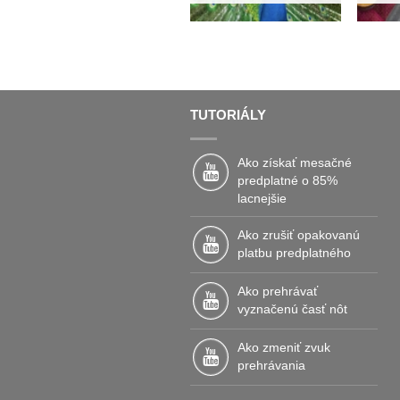
a Slovák si vždy Slovensko v sr
Refr.:
TUTORIÁLY
Ako získať mesačné
predplatné o 85%
lacnejšie
Ako zrušiť opakovanú
platbu predplatného
Ako prehrávať
vyznačenú časť nôt
Ako zmeniť zvuk
prehrávania