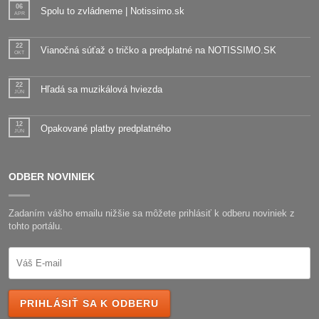
06
Spolu to zvládneme | Notissimo.sk
APR
22
Vianočná súťaž o tričko a predplatné na NOTISSIMO.SK
OKT
22
Hľadá sa muzikálová hviezda
JÚN
12
Opakované platby predplatného
JÚN
ODBER NOVINIEK
Zadaním vášho emailu nižšie sa môžete prihlásiť k odberu noviniek z
tohto portálu.
PRIHLÁSIŤ SA K ODBERU