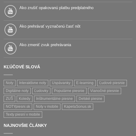
Ako zrušiť opakovanú platbu predplatného
Ako prehrávať vyznačenú časť nôt
Ako zmeniť zvuk prehrávania
KĽÚČOVÉ SLOVÁ
Noty
Interaktívne noty
Uspávanky
E-learning
Ľudové piesnie
Digitálne noty
Ľudovky
Populárne piesnie
Vianočné piesnie
ZUŠ
Koledy
Inštrumentálne piesne
Detské piesne
NOTYpiesni.sk
Noty v mobile
KapelaSonus.sk
Texty piesní v mobile
NAJNOVŠIE ČLÁNKY