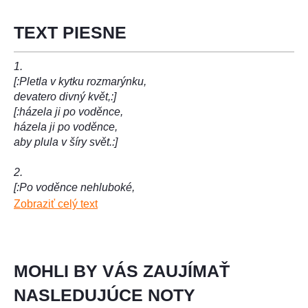
TEXT PIESNE
1.
[:Pletla v kytku rozmarýnku,
devatero divný květ,:]
[:házela ji po voděnce,
házela ji po voděnce,
aby plula v šíry svět.:]
2.
[:Po voděnce nehluboké,
která teče v tu stranu,:]
Zobraziť celý text
[:pověz ty mě rozmarynko,
pověz ty mě rozmarynko,
kam až já se dostanu.:]
MOHLI BY VÁS ZAUJÍMAŤ
3.
NASLEDUJÚCE NOTY
[:Tekla voda podle mlýna,