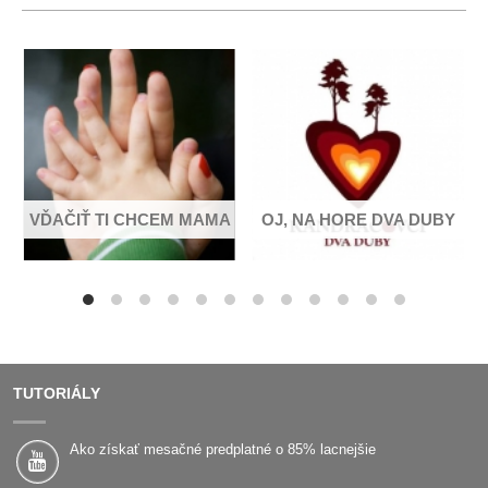
do splavu se vylila,:]
[:a tá milá rozmarynka
a tá milá rozmarynka
na kolo se chytila.:]
VĎAČIŤ TI CHCEM MAMA
OJ, NA HORE DVA DUBY
TUTORIÁLY
Ako získať mesačné predplatné o 85% lacnejšie