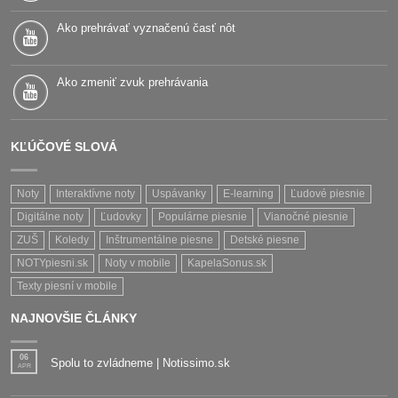
Ako prehrávať vyznačenú časť nôt
Ako zmeniť zvuk prehrávania
KĽÚČOVÉ SLOVÁ
Noty
Interaktívne noty
Uspávanky
E-learning
Ľudové piesnie
Digitálne noty
Ľudovky
Populárne piesnie
Vianočné piesnie
ZUŠ
Koledy
Inštrumentálne piesne
Detské piesne
NOTYpiesni.sk
Noty v mobile
KapelaSonus.sk
Texty piesní v mobile
NAJNOVŠIE ČLÁNKY
06
Spolu to zvládneme | Notissimo.sk
APR