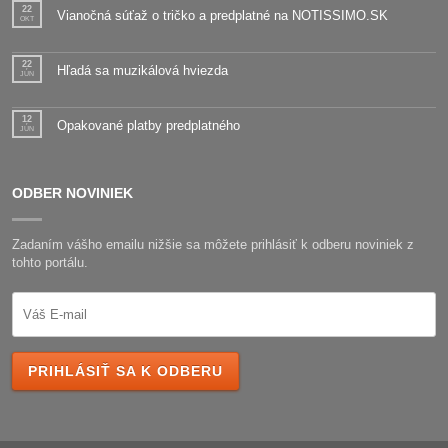
22
Vianočná súťaž o tričko a predplatné na NOTISSIMO.SK
OKT
22
Hľadá sa muzikálová hviezda
JÚN
12
Opakované platby predplatného
JÚN
ODBER NOVINIEK
Zadaním vášho emailu nižšie sa môžete prihlásiť k odberu noviniek z
tohto portálu.
PRIHLÁSIŤ SA K ODBERU