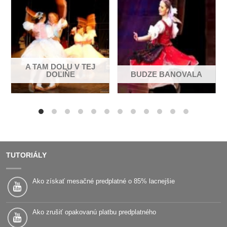
4.
Keď sa šuhaj žení, akoby sa topil,
[:akoby ten kameň do vody zahodil.:]
5.
A TAM DOLU V TEJ
Ešte sa ten kameň vo vode obráti,
DOĽIŇE
BUDZE BANOVALA
[:ale moja mladosť nikdy sa nevráti.:]
6.
Mladosť moja, mladosť, vyšlas mi na márnosť,
[:moje mladé letá neužili sveta.:]
TUTORIÁLY
Ako získať mesačné predplatné o 85% lacnejšie
Ako zrušiť opakovanú platbu predplatného