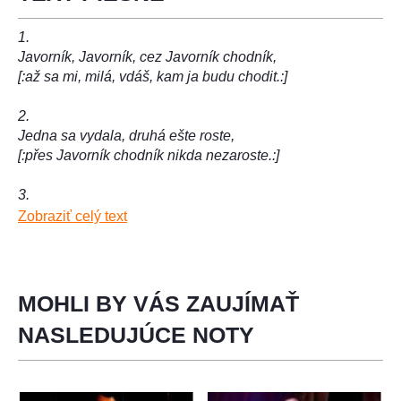
1.
Javorník, Javorník, cez Javorník chodník,
[:až sa mi, milá, vdáš, kam ja budu chodit.:]
2.
Jedna sa vydala, druhá ešte roste,
[:přes Javorník chodník nikda nezaroste.:]
3.
Neráňaj, neráňaj, zelené padajú,
Zobraziť celý text
[:také si dievča ber, aké ti dávajú.:]
4.
A ja som neráňal, zelené padali,
MOHLI BY VÁS ZAUJÍMAŤ
[:také som dievča bral, aké mi dávali.:]
NASLEDUJÚCE NOTY
3.
Keď sa dievča vydá, ako by umrelo,
[:akoby ho nikda na svete nebolo.:]