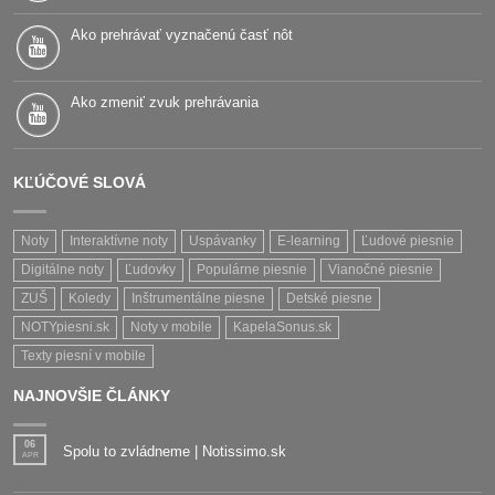
Ako prehrávať vyznačenú časť nôt
Ako zmeniť zvuk prehrávania
KĽÚČOVÉ SLOVÁ
Noty
Interaktívne noty
Uspávanky
E-learning
Ľudové piesnie
Digitálne noty
Ľudovky
Populárne piesnie
Vianočné piesnie
ZUŠ
Koledy
Inštrumentálne piesne
Detské piesne
NOTYpiesni.sk
Noty v mobile
KapelaSonus.sk
Texty piesní v mobile
NAJNOVŠIE ČLÁNKY
06
Spolu to zvládneme | Notissimo.sk
APR