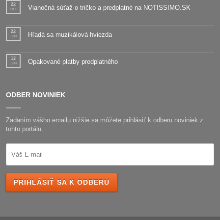
22
Vianočná súťaž o tričko a predplatné na NOTISSIMO.SK
OKT
22
Hľadá sa muzikálová hviezda
JÚN
12
Opakované platby predplatného
JÚN
ODBER NOVINIEK
Zadaním vášho emailu nižšie sa môžete prihlásiť k odberu noviniek z
tohto portálu.
PRIHLÁSIŤ SA K ODBERU