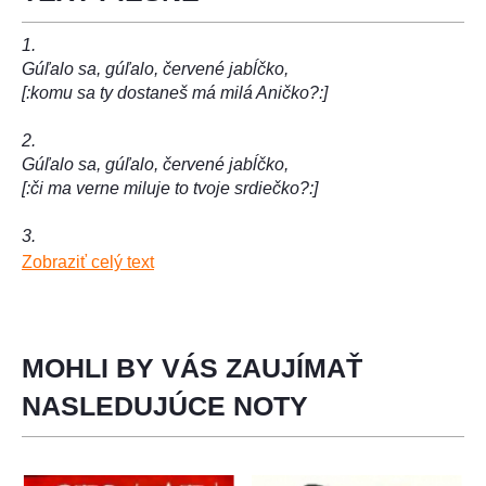
1.
Gúľalo sa, gúľalo, červené jabĺčko,
[:komu sa ty dostaneš má milá Aničko?:]
2.
Gúľalo sa, gúľalo, červené jabĺčko,
[:či ma verne miluje to tvoje srdiečko?:]
3.
Pomykuj sa, pomykuj, pomaličky ku mne,
Zobraziť celý text
[:budeme sa milovať dnes na večer verne.:]
4.
Ej, kováči, kováči, akí ste vy pyšní,
MOHLI BY VÁS ZAUJÍMAŤ
[:nechceli ste podkovať mojej milej čižmy.:]
NASLEDUJÚCE NOTY