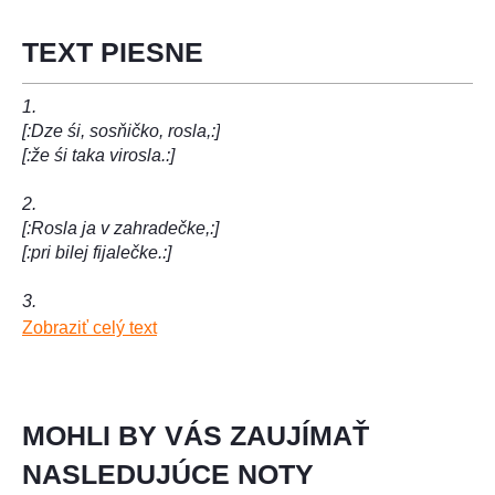
TEXT PIESNE
1.
[:Dze śi, sosňičko, rosla,:]
[:že śi taka virosla.:]
2.
[:Rosla ja v zahradečke,:]
[:pri bilej fijalečke.:]
3.
[:Rosa na mňe padala,:]
Zobraziť celý text
[:ja śe do huri brala.:]
MOHLI BY VÁS ZAUJÍMAŤ
NASLEDUJÚCE NOTY