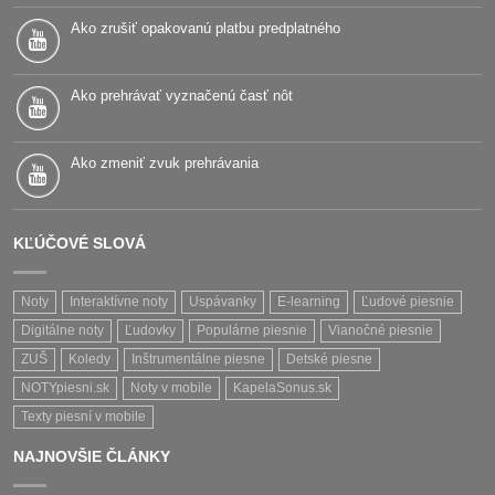
Ako zrušiť opakovanú platbu predplatného
Ako prehrávať vyznačenú časť nôt
Ako zmeniť zvuk prehrávania
KĽÚČOVÉ SLOVÁ
Noty
Interaktívne noty
Uspávanky
E-learning
Ľudové piesnie
Digitálne noty
Ľudovky
Populárne piesnie
Vianočné piesnie
ZUŠ
Koledy
Inštrumentálne piesne
Detské piesne
NOTYpiesni.sk
Noty v mobile
KapelaSonus.sk
Texty piesní v mobile
NAJNOVŠIE ČLÁNKY