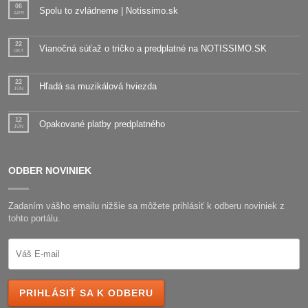
06
Spolu to zvládneme | Notissimo.sk
APR
22
Vianočná súťaž o tričko a predplatné na NOTISSIMO.SK
OKT
22
Hľadá sa muzikálová hviezda
JÚN
12
Opakované platby predplatného
JÚN
ODBER NOVINIEK
Zadaním vášho emailu nižšie sa môžete prihlásiť k odberu noviniek z
tohto portálu.
PRIHLÁSIŤ SA K ODBERU